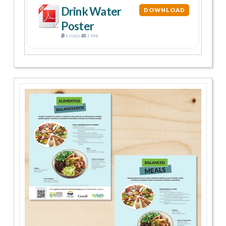
Drink Water
DOWNLOAD
Poster
1 file(s)
2 MB